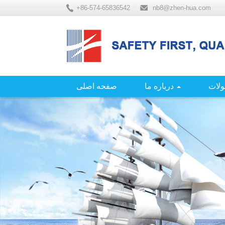
+86-574-65836542
nb8@zhen-hua.com
لات
درباره ما
صفحه اصلی