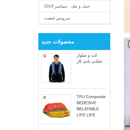
حمل و نقل - سپتامبر 2019
سرویس-لیففت
محصولات جدید
کت و شلوار
خلبانی بادی کار
TPU Composite
BEDESIVE
BELATABLE
LIFE LIFE