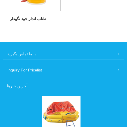
طناب انداز خود نگهدار
با ما تماس بگیرید
Inquiry For Pricelist
آخرین خبرها