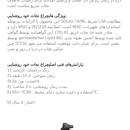
نجات سریع مناسب است.
:
ویژگی های
چراغ نجات خود روشنایی
این محصول با الزامات مربوطه SOLAs 74/96، شرط LSA مطابقت
دارد و MSC است. اصلاحیه 218(82) و MSC. استانداردهای تجهیزات
نجات غریق 81 (70). این گواهینامه توسط گواهی ce صادر شده
توسط germanischer Llyod AG، تایید شده توسط انجمن طبقه بندی
چین (CCS) معتبر است. برای نشان دادن موقعیت استفاده می شود.
شناور نجات در دریا در روز و شب.
:
پارامترهای فنی اصلی
چراغ نجات خود روشنایی
1) رنگ درخشان: نارنجی؛
2) زمان سوختن: ≥ 15 دقیقه
3) شدت نور: ≥2cd.
4) مدت زمان روشنایی: ≥ 2 ساعت؛
5) استفاده و ذخیره سازی دمای محیط: -30℃~+65℃.
6) اعتبار: 3 سال.