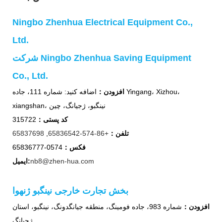
Ningbo Zhenhua Electrical Equipment Co.,
Ltd.
شرکت Ningbo Zhenhua Saving Equipment
Co., Ltd.
افزودن：
اضافه کنید: شماره 111، جاده Yingang، Xizhou،
xiangshan، نینگبو، ژجیانگ، چین
کد پستی：
315722
تلفن：
+86-574-65836542
,
65837698
فکس：
0574-65836777
nb8@zhen-hua.com
ایمیل:
بخش تجارت خارجی نینگبو ژنهوا
افزودن：
شماره 983، جاده فومینگ، منطقه جیانگدونگ، نینگبو، استان
ژجیانگ